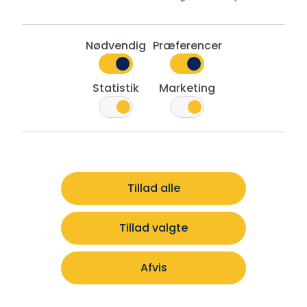
Nødvendig
Præferencer
Get inspired by other collections
Statistik
Marketing
Tillad alle
Tillad valgte
Afvis
Sweet Teddies
Christmas Ornaments