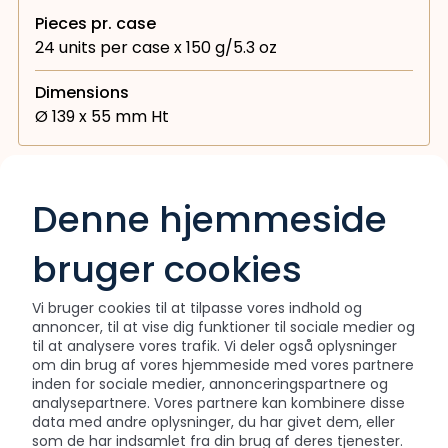
Pieces pr. case
24 units per case x 150 g/5.3 oz
Dimensions
Ø 139 x 55 mm Ht
Denne hjemmeside
Interested in this collection?
bruger cookies
Download product sheet
Vi bruger cookies til at tilpasse vores indhold og
annoncer, til at vise dig funktioner til sociale medier og
Contact sales at
(+45) 76 75 27 30
til at analysere vores trafik. Vi deler også oplysninger
om din brug af vores hjemmeside med vores partnere
inden for sociale medier, annonceringspartnere og
analysepartnere. Vores partnere kan kombinere disse
data med andre oplysninger, du har givet dem, eller
som de har indsamlet fra din brug af deres tjenester.