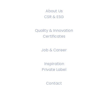
About Us
About Us
CSR & ESG
Quality & Innovation
Quality & Innovation
Certificates
Job & Career
Job & Career
Inspiration
Inspiration
Private Label
Contact
Contact
Legal Rights and Terms
Privacy Policy