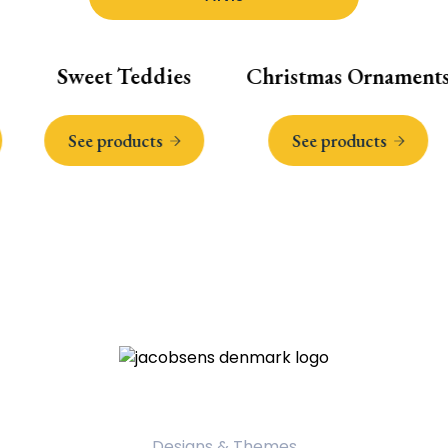
Sweet Teddies
Christmas Ornaments
See products
See products
Product Categories
Designs & Themes