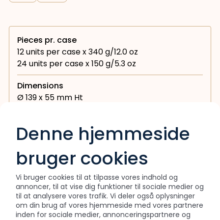
Pieces pr. case
12 units per case x 340 g/12.0 oz
24 units per case x 150 g/5.3 oz
Dimensions
Ø 139 x 55 mm Ht
Ø 190 x 58 mm Ht
Denne hjemmeside
bruger cookies
Interested in this collection?
Vi bruger cookies til at tilpasse vores indhold og
annoncer, til at vise dig funktioner til sociale medier og
Download product sheet
til at analysere vores trafik. Vi deler også oplysninger
om din brug af vores hjemmeside med vores partnere
inden for sociale medier, annonceringspartnere og
Contact sales at
(+45) 76 75 27 30