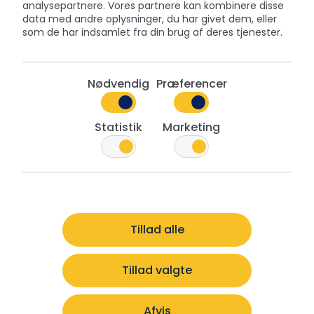
analysepartnere. Vores partnere kan kombinere disse
data med andre oplysninger, du har givet dem, eller
som de har indsamlet fra din brug af deres tjenester.
Nødvendig
Præferencer
Statistik
Marketing
Get inspired by other collections
Tillad alle
Tillad valgte
Afvis