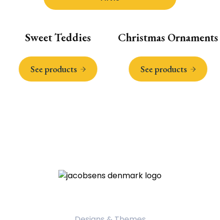
Sweet Teddies
Christmas Ornaments
See products
See products
Product Categories
Designs & Themes