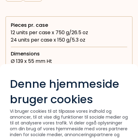
Pieces pr. case
12 units per case x 750 g/26.5 oz
24 units per case x 150 g/5.3 oz
Dimensions
Ø 139 x 55 mm Ht
Ø 190 x 97 mm Ht
Denne hjemmeside
bruger cookies
Interested in this collection?
Vi bruger cookies til at tilpasse vores indhold og
annoncer, til at vise dig funktioner til sociale medier og
Download product sheet
til at analysere vores trafik. Vi deler også oplysninger
om din brug af vores hjemmeside med vores partnere
inden for sociale medier, annonceringspartnere og
Contact sales at
(+45) 76 75 27 30