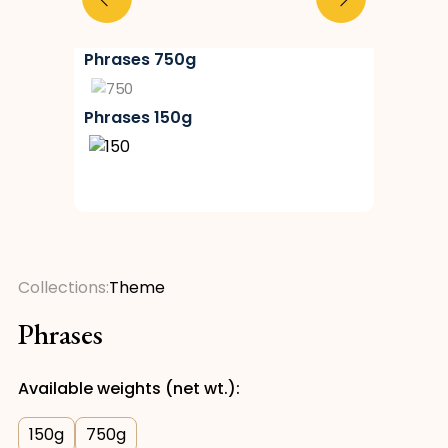
Phrases 750g
Phrases 150g
Collections:
Theme
Phrases
Available weights (net wt.):
150
g
750
g