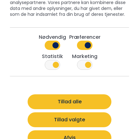
analysepartnere. Vores partnere kan kombinere disse
data med andre oplysninger, du har givet dem, eller
som de har indsamlet fra din brug af deres tjenester.
Nødvendig
Præferencer
Statistik
Marketing
Get inspired by other collections
Tillad alle
Tillad valgte
Afvis