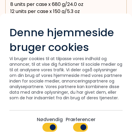
8 units per case x 680 g/24.0 oz
12 units per case x 150 g/5.3 oz
12 units per case x 340 g/12.0 oz
12 units per case x 450 g/15.9 oz
Denne hjemmeside
12 units per case x 454 g/16.0 oz
24 units per case x 150 g/5.3 oz
bruger cookies
Dimensions
Vi bruger cookies til at tilpasse vores indhold og
Ø 139 x 55 mm Ht
annoncer, til at vise dig funktioner til sociale medier og
Ø 139 x 94 mm Ht
til at analysere vores trafik. Vi deler også oplysninger
Ø 190 x 58 mm Ht
om din brug af vores hjemmeside med vores partnere
Ø 190 x 65 mm Ht
inden for sociale medier, annonceringspartnere og
analysepartnere. Vores partnere kan kombinere disse
Ø 265 x 48 mm Ht
data med andre oplysninger, du har givet dem, eller
Ø 265 x 65 mm Ht
som de har indsamlet fra din brug af deres tjenester.
Ø 190 x 130 mm Ht
Nødvendig
Præferencer