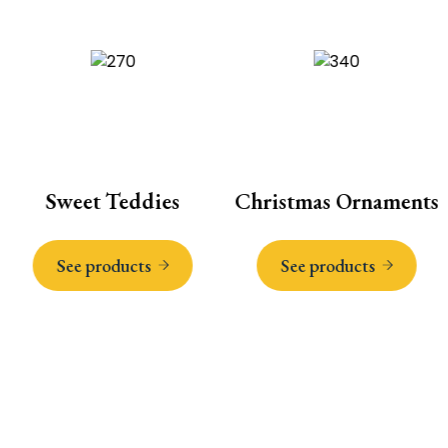
Sweet Teddies
Christmas Ornaments
See products
See products