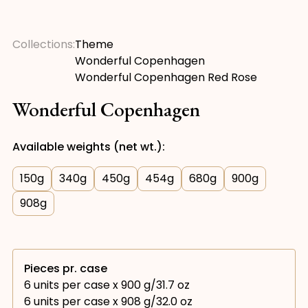
Collections:
Theme
Wonderful Copenhagen
Wonderful Copenhagen Red Rose
Wonderful Copenhagen
Available weights (net wt.):
150
g
340
g
450
g
454
g
680
g
900
g
908
g
Pieces pr. case
6 units per case x 900 g/31.7 oz
6 units per case x 908 g/32.0 oz